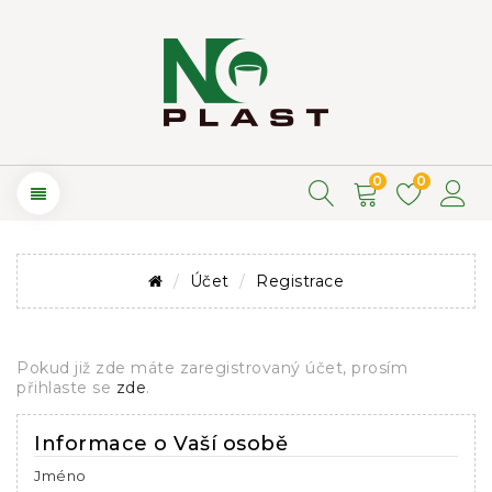
0
0
Účet
Registrace
Pokud již zde máte zaregistrovaný účet, prosím
přihlaste se
zde
.
Informace o Vaší osobě
Jméno