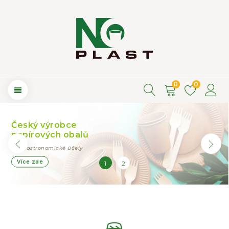
0
0
Český výrobce
papírových obalů
pro gastronomické účely
Více zde
1
2